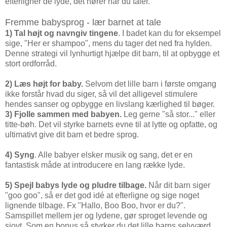
efterligner de lyde, det hører når du taler.
Fremme babysprog - lær barnet at tale
1) Tal højt og navngiv tingene
. I badet kan du for eksempel
sige, "Her er shampoo", mens du tager det ned fra hylden.
Denne strategi vil lynhurtigt hjælpe dit barn, til at opbygge et
stort ordforråd.
2) Læs højt for baby.
Selvom det lille barn i første omgang
ikke forstår hvad du siger, så vil det alligevel stimulere
hendes sanser og opbygge en livslang kærlighed til bøger.
3) Fjolle sammen med babyen.
Leg gerne "så stor..." eller
titte-bøh. Det vil styrke barnets evne til at lytte og opfatte, og
ultimativt give dit barn et bedre sprog.
4) Syng
. Alle babyer elsker musik og sang, det er en
fantastisk måde at introducere en lang række lyde.
5) Spejl babys lyde og pludre tilbage.
Når dit barn siger
"goo goo", så er det god idé at efterligne og sige noget
lignende tilbage. Fx "Hallo, Boo Boo, hvor er du?".
Samspillet mellem jer og lydene, gør sproget levende og
sjovt. Som en bonus så styrker du det lille barns selvværd,