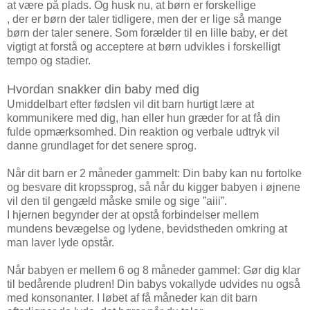
at være på plads. Og husk nu, at børn er forskellige
, der er børn der taler tidligere, men der er lige så mange
børn der taler senere. Som forælder til en lille baby, er det
vigtigt at forstå og acceptere at børn udvikles i forskelligt
tempo og stadier.
Hvordan snakker din baby med dig
Umiddelbart efter fødslen vil dit barn hurtigt lære at
kommunikere med dig, han eller hun græder for at få din
fulde opmærksomhed. Din reaktion og verbale udtryk vil
danne grundlaget for det senere sprog.
Når dit barn er 2 måneder gammelt: Din baby kan nu fortolke
og besvare dit kropssprog, så når du kigger babyen i øjnene
vil den til gengæld måske smile og sige ”aiii”.
I hjernen begynder der at opstå forbindelser mellem
mundens bevægelse og lydene, bevidstheden omkring at
man laver lyde opstår.
Når babyen er mellem 6 og 8 måneder gammel: Gør dig klar
til bedårende pludren! Din babys vokallyde udvides nu også
med konsonanter. I løbet af få måneder kan dit barn