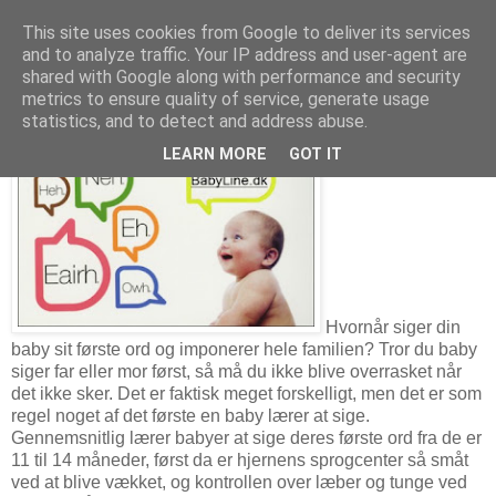
This site uses cookies from Google to deliver its services
and to analyze traffic. Your IP address and user-agent are
søndag den 12. februar 2012
shared with Google along with performance and security
Babys første ord
metrics to ensure quality of service, generate usage
statistics, and to detect and address abuse.
LEARN MORE
GOT IT
Hvornår siger din
baby sit første ord og imponerer hele familien? Tror du baby
siger far eller mor først, så må du ikke blive overrasket når
det ikke sker. Det er faktisk meget forskelligt, men det er som
regel noget af det første en baby lærer at sige.
Gennemsnitlig lærer babyer at sige deres første ord fra de er
11 til 14 måneder, først da er hjernens sprogcenter så småt
ved at blive vækket, og kontrollen over læber og tunge ved