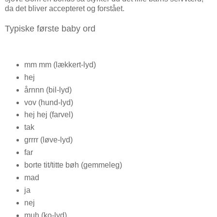
da det bliver accepteret og forstået.
Typiske første baby ord
mm mm (lækkert-lyd)
hej
årnnn (bil-lyd)
vov (hund-lyd)
hej hej (farvel)
tak
grrrr (løve-lyd)
far
borte tit/titte bøh (gemmeleg)
mad
ja
nej
muh (ko-lyd)