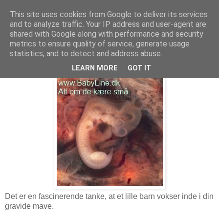
This site uses cookies from Google to deliver its services
and to analyze traffic. Your IP address and user-agent are
fredag den 20. august 2010
shared with Google along with performance and security
Udvikling af babyen - fra undfangelse til
metrics to ensure quality of service, generate usage
fødsel
statistics, and to detect and address abuse.
LEARN MORE
GOT IT
Det er en fascinerende tanke, at et lille barn vokser inde i din
gravide mave.