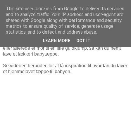
This site uses cookies from Google to deliver its services
and to analyze traffic. Your IP address and user-agent are
fredag den 13. august 2010
shared with Google along with performance and security
Gratis babytæppe - sy det selv
metrics to ensure quality of service, generate usage
statistics, and to detect and address abuse.
Hvad er mere værdifuldt end en sovende baby, svøbt i et
LEARN MORE
GOT IT
blødt og behageligt babytæppe? Uanset om du er gravid
eller allerede er mor til en lille guldklump, så kan du nemt
lave et lækkert babytæppe.
Se videoen herunder, for at få inspiration til hvordan du laver
et hjemmelavet tæppe til babyen.